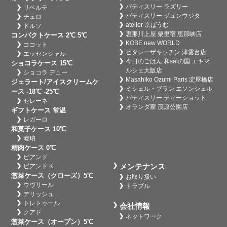
パティスリー ラズリー
リベルテ
パティスリー ジュンウジタ
チェロ
atelier 京ばうむ
ドルソ
恵那川上屋 栗里宿 恵那峡店
コンパクトケース 2℃ 5℃
KOBE new WORLD
ココット
ビタレーザキッチン 津雲台店
エッセンシャル
今日のごはん 和saiの国 エキマ
ショコラケース 15℃
ルシェ大阪店
ショコラ デュー
Masahiko Ozumi Paris 淀屋橋店
ジェラート/アイスクリームケ
ミシェル・ブラン エソンシェル
ース -18℃ -25℃
パティスリー ティーショット
セレーネ
オランダ家 茂原公園店
ギフトケース 常温
レガーロ
和菓子ケース 10℃
琥珀
精肉ケース 0℃
ビアンド
メンテナンス
ビアンド K
惣菜ケース（クローズ）5℃
お取り扱い
ウヴリール
トラブル
デリッシュ
トレトゥール
会社情報
クアド
ネットワーク
惣菜ケース（オープン）5℃