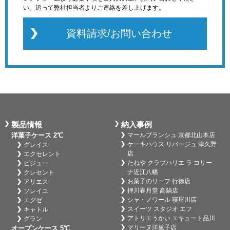
い。追って弊社担当者よりご連絡を差し上げます。
資料請求/お問い合わせ
製品情報
納入事例
洋菓子ケース 2℃
マールブランシュ 京都北山本店
ケーキハウス リバージュ 津久野
グレイス
店
エクセレント
たねや クラブハリエ ラ コリー
ビジュー
ナ近江八幡
クレセント
お菓子のリーフ 行徳店
アリエス
押川春月堂 高鍋店
ソレイユ
シャ・ノワール 寝屋川店
エグゼ
スイーツ スタジオ エフ
キャトル
アトリエうかい エキュート品川
グラン
マリーヌ洋菓子店
オープンケース 5℃