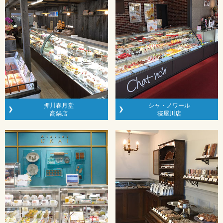
押川春月堂
シャ・ノワール
高鍋店
寝屋川店