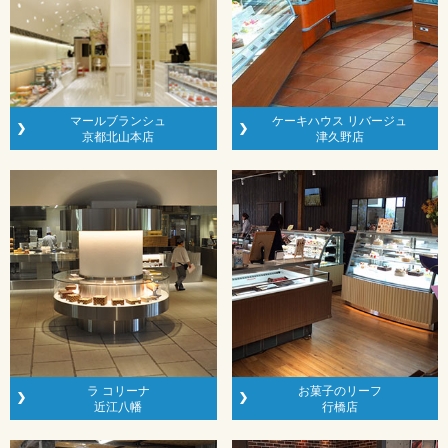
マールブランシュ
ケーキハウス リバージュ
京都北山本店
津久野店
ラ コリーナ
お菓子のリーフ
近江八幡
行橋店