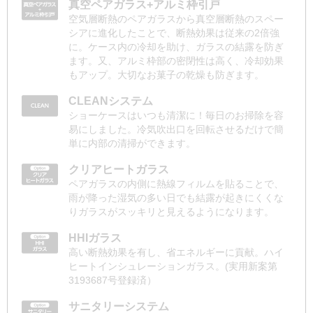
真空ペアガラス+アルミ枠引戸
空気層断熱のペアガラスから真空層断熱のスペー
シアに進化したことで、断熱効果は従来の2倍強
に。ケース内の冷却を助け、ガラスの結露を防ぎ
ます。又、アルミ枠部の密閉性は高く、冷却効果
もアップ。大切なお菓子の乾燥も防ぎます。
CLEANシステム
ショーケースはいつも清潔に！毎日のお掃除を容
易にしました。冷気吹出口を回転させるだけで簡
単に内部の清掃ができます。
クリアヒートガラス
ペアガラスの内側に熱線フィルムを貼ることで、
雨が降った湿気の多い日でも結露が起きにくくな
りガラスがスッキリと見えるようになります。
HHIガラス
高い断熱効果を有し、省エネルギーに貢献。ハイ
ヒートインシュレーションガラス。(実用新案第
3193687号登録済）
サニタリーシステム