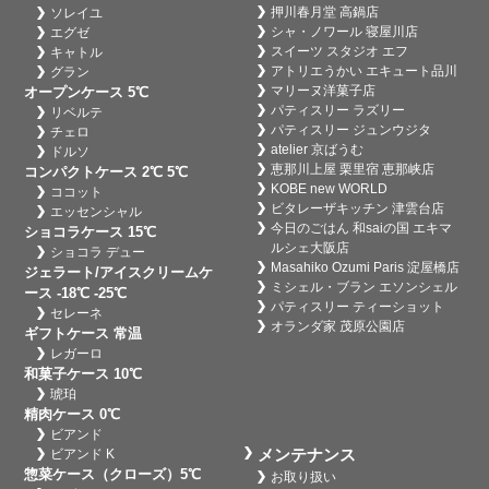
押川春月堂 高鍋店
ソレイユ
シャ・ノワール 寝屋川店
エグゼ
スイーツ スタジオ エフ
キャトル
アトリエうかい エキュート品川
グラン
マリーヌ洋菓子店
オープンケース 5℃
パティスリー ラズリー
リベルテ
パティスリー ジュンウジタ
チェロ
atelier 京ばうむ
ドルソ
恵那川上屋 栗里宿 恵那峡店
コンパクトケース 2℃ 5℃
KOBE new WORLD
ココット
ビタレーザキッチン 津雲台店
エッセンシャル
今日のごはん 和saiの国 エキマ
ショコラケース 15℃
ルシェ大阪店
ショコラ デュー
Masahiko Ozumi Paris 淀屋橋店
ジェラート/アイスクリームケ
ミシェル・ブラン エソンシェル
ース -18℃ -25℃
パティスリー ティーショット
セレーネ
オランダ家 茂原公園店
ギフトケース 常温
レガーロ
和菓子ケース 10℃
琥珀
精肉ケース 0℃
ビアンド
メンテナンス
ビアンド K
惣菜ケース（クローズ）5℃
お取り扱い