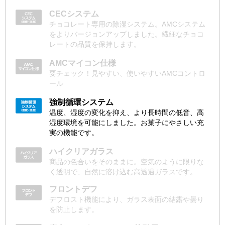
CECシステム
チョコレート専用の除湿システム。AMCシステム
をよりバージョンアップしました。繊細なチョコ
レートの品質を保持します。
AMCマイコン仕様
要チェック！見やすい、使いやすいAMCコントロ
ール
強制循環システム
温度、湿度の変化を抑え、より長時間の低音、高
湿度環境を可能にしました。お菓子にやさしい充
実の機能です。
ハイクリアガラス
商品の色合いをそのままに。空気のように限りな
く透明で、自然に溶け込む高透過ガラスです。
フロントデフ
デフロスト機能により、ガラス表面の結露や曇り
を防止します。