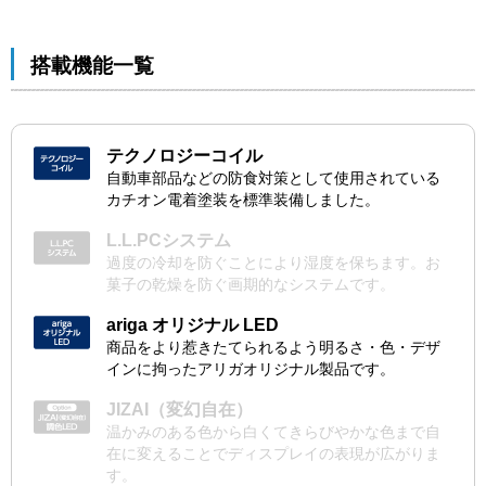
搭載機能一覧
テクノロジーコイル
自動車部品などの防食対策として使用されている
カチオン電着塗装を標準装備しました。
L.L.PCシステム
過度の冷却を防ぐことにより湿度を保ちます。お
菓子の乾燥を防ぐ画期的なシステムです。
ariga オリジナル LED
商品をより惹きたてられるよう明るさ・色・デザ
インに拘ったアリガオリジナル製品です。
JIZAI（変幻自在）
温かみのある色から白くてきらびやかな色まで自
在に変えることでディスプレイの表現が広がりま
す。