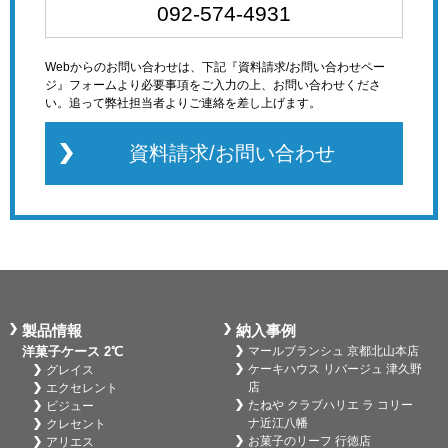
092-574-4931
Webからのお問い合わせは、下記『資料請求/お問い合わせペー
ジ』フォームより必要事項をご入力の上、お問い合わせくださ
い。追って弊社担当者よりご連絡を差し上げます。
資料請求/お問い合わせ
製品情報
納入事例
洋菓子ケース 2℃
マールブランシュ 京都北山本店
ケーキハウス リバージュ 津久野
グレイス
店
エクセレント
たねや クラブハリエ ラ コリー
ビジュー
ナ近江八幡
クレセント
お菓子のリーフ 行徳店
アリエス