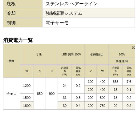
底板
ステンレス ヘアーライン
冷却
強制循環システム
制御
電子サーモ
消費電力一覧
50H
寸法
LED 照明 100V
冷凍機出力
100V
機種
冷凍機 等
消費電
電気
消費電
電気
W
D
H
力
容量
V
W
力
容量
（W）
（A）
（W）
（A）
100
400
668
7.6
1200
24
0.2
200
400
13
0.1
チェロ
850
900
1500
31
0.3
200
500
18
0.2
1800
39
0.4
200
750
20
0.2