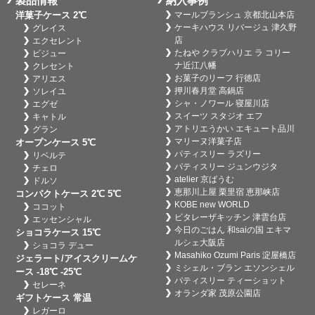
製品情報
納入事例
洋菓子ケース 2℃
マールブランシュ 京都北山本店
ケーキハウス リバージュ 津久野
グレイス
店
エクセレント
たねや クラブハリエ ラ コリー
ビジュー
ナ近江八幡
クレセント
お菓子のリーフ 行徳店
アリエス
押川春月堂 高鍋店
ソレイユ
シャ・ノワール 寝屋川店
エグゼ
スイーツ スタジオ エフ
キャトル
アトリエうかい エキュート品川
グラン
マリーヌ洋菓子店
オープンケース 5℃
パティスリー ラズリー
リベルテ
パティスリー ジュンウジタ
チェロ
atelier 京ばうむ
ドルソ
恵那川上屋 栗里宿 恵那峡店
コンパクトケース 2℃ 5℃
KOBE new WORLD
ココット
ビタレーザキッチン 津雲台店
エッセンシャル
今日のごはん 和saiの国 エキマ
ショコラケース 15℃
ルシェ大阪店
ショコラ デュー
Masahiko Ozumi Paris 淀屋橋店
ジェラート/アイスクリームケ
ミシェル・ブラン エソンシェル
ース -18℃ -25℃
パティスリー ティーショット
セレーネ
オランダ家 茂原公園店
ギフトケース 常温
レガーロ