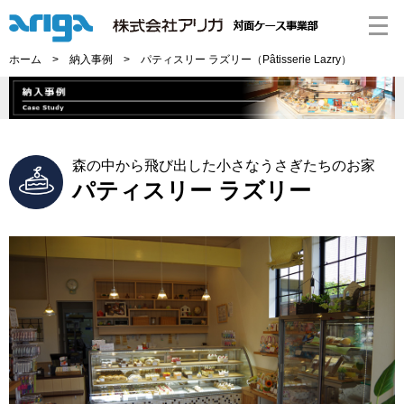
ホーム
>
納入事例
> パティスリー ラズリー（Pâtisserie Lazry）
森の中から飛び出した小さなうさぎたちのお家
パティスリー ラズリー