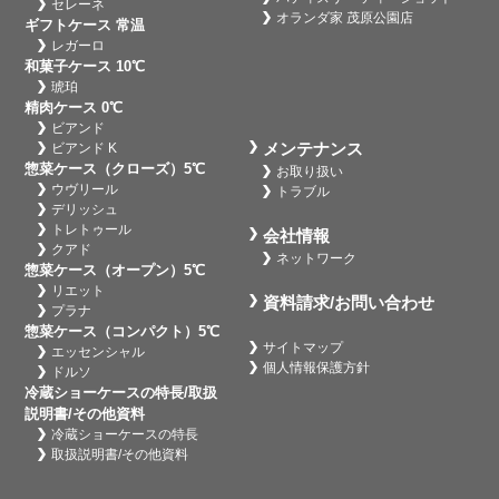
セレーネ
オランダ家 茂原公園店
ギフトケース 常温
レガーロ
和菓子ケース 10℃
琥珀
精肉ケース 0℃
ビアンド
メンテナンス
ビアンド K
惣菜ケース（クローズ）5℃
お取り扱い
ウヴリール
トラブル
デリッシュ
トレトゥール
会社情報
クアド
ネットワーク
惣菜ケース（オープン）5℃
リエット
資料請求/お問い合わせ
プラナ
惣菜ケース（コンパクト）5℃
サイトマップ
エッセンシャル
個人情報保護方針
ドルソ
冷蔵ショーケースの特長/取扱
説明書/その他資料
冷蔵ショーケースの特長
取扱説明書/その他資料