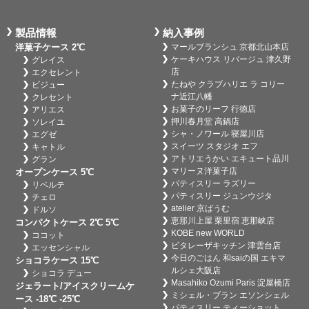
製品情報
納入事例
洋菓子ケース 2℃
マールブランシュ 京都北山本店
ケーキハウス リバージュ 津久野
グレイス
店
エクセレント
たねや クラブハリエ ラ コリー
ビジュー
ナ近江八幡
クレセント
お菓子のリーフ 行徳店
アリエス
押川春月堂 高鍋店
ソレイユ
シャ・ノワール 寝屋川店
エグゼ
スイーツ スタジオ エフ
キャトル
アトリエうかい エキュート品川
グラン
マリーヌ洋菓子店
オープンケース 5℃
パティスリー ラズリー
リベルテ
パティスリー ジュンウジタ
チェロ
atelier 京ばうむ
ドルソ
恵那川上屋 栗里宿 恵那峡店
コンパクトケース 2℃ 5℃
KOBE new WORLD
ココット
ビタレーザキッチン 津雲台店
エッセンシャル
今日のごはん 和saiの国 エキマ
ショコラケース 15℃
ルシェ大阪店
ショコラ デュー
Masahiko Ozumi Paris 淀屋橋店
ジェラート/アイスクリームケ
ミシェル・ブラン エソンシェル
ース -18℃ -25℃
パティスリー ティーショット