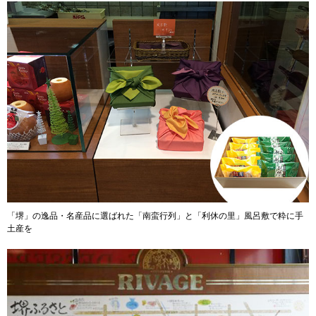
「堺」の逸品・名産品に選ばれた「南蛮行列」と「利休の里」風呂敷で粋に手
土産を