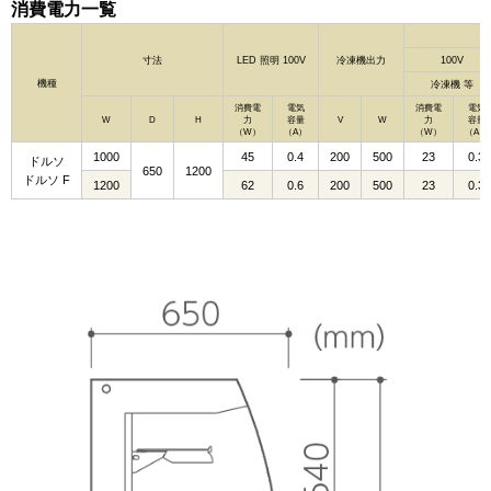
消費電力一覧
寸法
LED 照明 100V
冷凍機出力
100V
機種
冷凍機 等
消費電
電気
消費電
電気
W
D
H
力
容量
V
W
力
容量
（W）
（A）
（W）
（A）
1000
45
0.4
200
500
23
0.3
ドルソ
650
1200
ドルソ F
1200
62
0.6
200
500
23
0.3