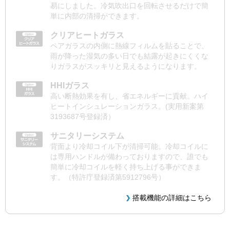
易にしました。冷気吹出口を回転させるだけで簡
単に内部の清掃ができます。
クリアヒートガラス
ペアガラスの内側に熱線フィルムを貼ることで、
雨が降った湿気の多い日でも結露が起きにくくな
りガラスがスッキリと見えるようになります。
HHIガラス
高い断熱効果を有し、省エネルギーに貢献。ハイ
ヒートインシュレーションガラス。(実用新案第
3193687号登録済）
サニタリーシステム
背面より冷却コイル下が清掃可能。冷却コイルに
は専用ハンドルが備わっておりますので、誰でも
簡単に冷却コイルを軽く持ち上げる事ができま
す。（特許庁登録済第5912796号）
搭載機能の詳細はこちら