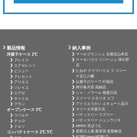
製品情報
納入事例
洋菓子ケース 2℃
マールブランシュ 京都北山本店
ケーキハウス リバージュ 津久野
グレイス
店
エクセレント
たねや クラブハリエ ラ コリー
ビジュー
ナ近江八幡
クレセント
お菓子のリーフ 行徳店
アリエス
押川春月堂 高鍋店
ソレイユ
シャ・ノワール 寝屋川店
エグゼ
スイーツ スタジオ エフ
キャトル
アトリエうかい エキュート品川
グラン
マリーヌ洋菓子店
オープンケース 5℃
パティスリー ラズリー
リベルテ
パティスリー ジュンウジタ
チェロ
atelier 京ばうむ
ドルソ
恵那川上屋 栗里宿 恵那峡店
コンパクトケース 2℃ 5℃
KOBE new WORLD