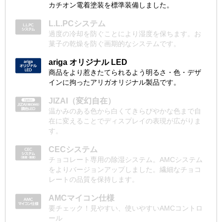
カチオン電着塗装を標準装備しました。
L.L.PCシステム
過度の冷却を防ぐことにより湿度を保ちます。お
菓子の乾燥を防ぐ画期的なシステムです。
ariga オリジナル LED
商品をより惹きたてられるよう明るさ・色・デザ
インに拘ったアリガオリジナル製品です。
JIZAI（変幻自在）
温かみのある色から白くてきらびやかな色まで自
在に変えることでディスプレイの表現が広がりま
す。
CECシステム
チョコレート専用の除湿システム。AMCシステム
をよりバージョンアップしました。繊細なチョコ
レートの品質を保持します。
AMCマイコン仕様
要チェック！見やすい、使いやすいAMCコントロ
ール