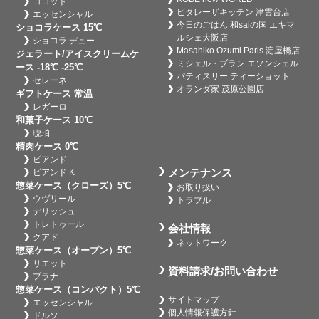
ココット
ビタレーザキッチン 津雲台店
エッセンシャル
今日のごはん 和saiの国 エキマ
ショコラケース 15℃
ルシェ大阪店
ショコラ デュー
Masahiko Ozumi Paris 淀屋橋店
ジェラート/アイスクリームケ
ミシェル・ブラン エソンシェル
ース -18℃ -25℃
パティスリー ティーショット
セレーネ
オランダ家 茂原公園店
ギフトケース 常温
レガーロ
和菓子ケース 10℃
琥珀
精肉ケース 0℃
ビアンド
メンテナンス
ビアンド K
惣菜ケース（クローズ）5℃
お取り扱い
ウヴリール
トラブル
デリッシュ
トレトゥール
会社情報
クアド
ネットワーク
惣菜ケース（オープン）5℃
リエット
資料請求/お問い合わせ
プラナ
惣菜ケース（コンパクト）5℃
サイトマップ
エッセンシャル
個人情報保護方針
ドルソ