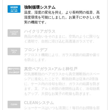
強制循環システム
温度、湿度の変化を抑え、より長時間の低音、高
湿度環境を可能にしました。お菓子にやさしい充
実の機能です。
ハイクリアガラス
商品の色合いをそのままに。空気のように限りな
く透明で、自然に溶け込む高透過ガラスです。
フロントデフ
デフロスト機能により、ガラス表面の結露や曇り
を防止します。
真空ペアガラス+アルミ枠引戸
空気層断熱のペアガラスから真空層断熱のスペー
シアに進化したことで、断熱効果は従来の2倍強
に。ケース内の冷却を助け、ガラスの結露を防ぎ
ます。又、アルミ枠部の密閉性は高く、冷却効果
もアップ。大切なお菓子の乾燥も防ぎます。
CLEANシステム
ショーケースはいつも清潔に！毎日のお掃除を容