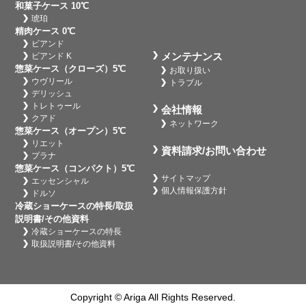
和菓子ケース 10℃
琥珀
精肉ケース 0℃
ビアンド
メンテナンス
ビアンド K
惣菜ケース（クローズ）5℃
お取り扱い
ウヴリール
トラブル
デリッシュ
トレトゥール
会社情報
クアド
ネットワーク
惣菜ケース（オープン）5℃
リエット
資料請求/お問い合わせ
プラナ
惣菜ケース（コンパクト）5℃
サイトマップ
エッセンシャル
個人情報保護方針
ドルソ
冷蔵ショーケースの特長/取扱
説明書/その他資料
冷蔵ショーケースの特長
取扱説明書/その他資料
Copyright © Ariga All Rights Reserved.