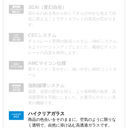
JIZAI（変幻自在）
温かみのある色から白くてきらびやかな色まで自
在に変えることでディスプレイの表現が広がりま
す。
CECシステム
チョコレート専用の除湿システム。AMCシステム
をよりバージョンアップしました。繊細なチョコ
レートの品質を保持します。
AMCマイコン仕様
要チェック！見やすい、使いやすいAMCコントロ
ール
強制循環システム
温度、湿度の変化を抑え、より長時間の低音、高
湿度環境を可能にしました。お菓子にやさしい充
実の機能です。
ハイクリアガラス
商品の色合いをそのままに。空気のように限りな
く透明で、自然に溶け込む高透過ガラスです。