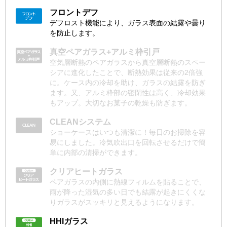
フロントデフ
デフロスト機能により、ガラス表面の結露や曇り
を防止します。
真空ペアガラス+アルミ枠引戸
空気層断熱のペアガラスから真空層断熱のスペー
シアに進化したことで、断熱効果は従来の2倍強
に。ケース内の冷却を助け、ガラスの結露を防ぎ
ます。又、アルミ枠部の密閉性は高く、冷却効果
もアップ。大切なお菓子の乾燥も防ぎます。
CLEANシステム
ショーケースはいつも清潔に！毎日のお掃除を容
易にしました。冷気吹出口を回転させるだけで簡
単に内部の清掃ができます。
クリアヒートガラス
ペアガラスの内側に熱線フィルムを貼ることで、
雨が降った湿気の多い日でも結露が起きにくくな
りガラスがスッキリと見えるようになります。
HHIガラス