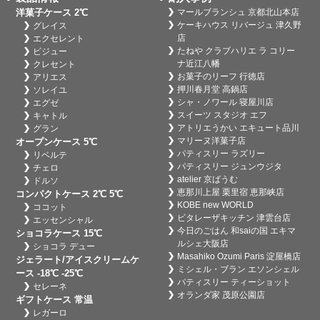
洋菓子ケース 2℃
マールブランシュ 京都北山本店
ケーキハウス リバージュ 津久野
グレイス
店
エクセレント
たねや クラブハリエ ラ コリー
ビジュー
ナ近江八幡
クレセント
お菓子のリーフ 行徳店
アリエス
押川春月堂 高鍋店
ソレイユ
シャ・ノワール 寝屋川店
エグゼ
スイーツ スタジオ エフ
キャトル
アトリエうかい エキュート品川
グラン
マリーヌ洋菓子店
オープンケース 5℃
パティスリー ラズリー
リベルテ
パティスリー ジュンウジタ
チェロ
atelier 京ばうむ
ドルソ
恵那川上屋 栗里宿 恵那峡店
コンパクトケース 2℃ 5℃
KOBE new WORLD
ココット
ビタレーザキッチン 津雲台店
エッセンシャル
今日のごはん 和saiの国 エキマ
ショコラケース 15℃
ルシェ大阪店
ショコラ デュー
Masahiko Ozumi Paris 淀屋橋店
ジェラート/アイスクリームケ
ミシェル・ブラン エソンシェル
ース -18℃ -25℃
パティスリー ティーショット
セレーネ
オランダ家 茂原公園店
ギフトケース 常温
レガーロ