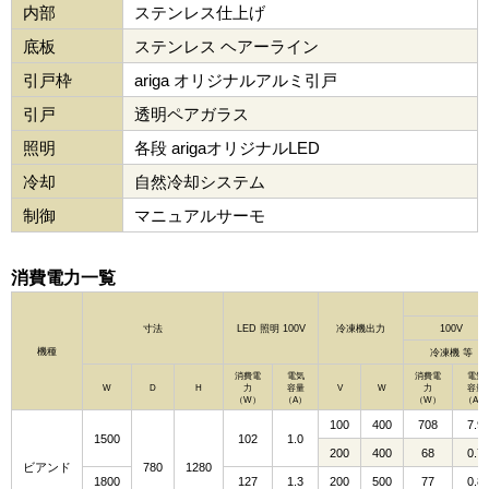
内部
ステンレス仕上げ
底板
ステンレス ヘアーライン
引戸枠
ariga オリジナルアルミ引戸
引戸
透明ペアガラス
照明
各段 arigaオリジナルLED
冷却
自然冷却システム
制御
マニュアルサーモ
消費電力一覧
寸法
LED 照明 100V
冷凍機出力
100V
機種
冷凍機 等
消費電
電気
消費電
電気
W
D
H
力
容量
V
W
力
容量
（W）
（A）
（W）
（A）
100
400
708
7.9
1500
102
1.0
200
400
68
0.7
ビアンド
780
1280
1800
127
1.3
200
500
77
0.8