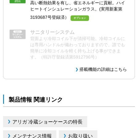
高い断熱効果を有し、省エネルギーに貢献。ハイ
ヒートインシュレーションガラス。(実用新案第
3193687号登録済）
オプション
サニタリーシステム
背面より冷却コイル下が清掃可能。冷却コイルに
は専用ハンドルが備わっておりますので、誰でも
簡単に冷却コイルを軽く持ち上げる事ができま
す。（特許庁登録済第5912796号）
搭載機能の詳細はこちら
製品情報 関連リンク
アリガ 冷蔵ショーケースの特長
メンテナンス情報
お取り扱い