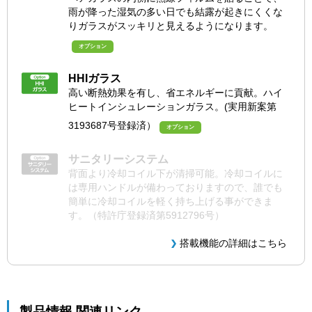
雨が降った湿気の多い日でも結露が起きにくくな
りガラスがスッキリと見えるようになります。
オプション
HHIガラス
高い断熱効果を有し、省エネルギーに貢献。ハイ
ヒートインシュレーションガラス。(実用新案第
3193687号登録済）
オプション
サニタリーシステム
背面より冷却コイル下が清掃可能。冷却コイルに
は専用ハンドルが備わっておりますので、誰でも
簡単に冷却コイルを軽く持ち上げる事ができま
す。（特許庁登録済第5912796号）
搭載機能の詳細はこちら
製品情報 関連リンク