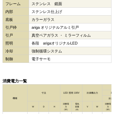
フレーム
ステンレス 鏡面
内部
ステンレス仕上げ
底板
カラーガラス
引戸枠
ariga オリジナルアルミ引戸
引戸
真空ペアガラス ・ ミラーフィルム
照明
各段 arigaオリジナルLED
冷却
強制循環システム
制御
電子サーモ
消費電力一覧
寸法
LED 照明 100V
冷凍機出力
10
機種
冷凍
消費電
電気
消費電
W
D
H
力
容量
V
W
力
（W）
（A）
（W）