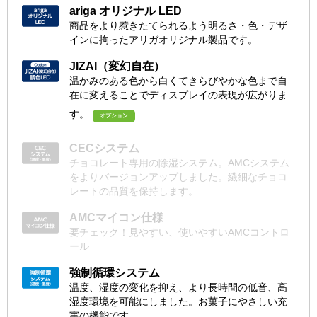
ariga オリジナル LED
商品をより惹きたてられるよう明るさ・色・デザ
インに拘ったアリガオリジナル製品です。
JIZAI（変幻自在）
温かみのある色から白くてきらびやかな色まで自
在に変えることでディスプレイの表現が広がりま
す。
オプション
CECシステム
チョコレート専用の除湿システム。AMCシステム
をよりバージョンアップしました。繊細なチョコ
レートの品質を保持します。
AMCマイコン仕様
要チェック！見やすい、使いやすいAMCコントロ
ール
強制循環システム
温度、湿度の変化を抑え、より長時間の低音、高
湿度環境を可能にしました。お菓子にやさしい充
実の機能です。