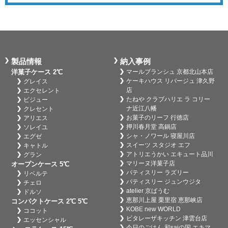
製品情報
納入事例
洋菓子ケース 2℃
マールブランシュ 京都北山本店
ケーキハウス リバージュ 津久野
グレイス
店
エクセレント
たねや クラブハリエ ラ コリー
ビジュー
ナ近江八幡
クレセント
お菓子のリーフ 行徳店
アリエス
押川春月堂 高鍋店
ソレイユ
シャ・ノワール 寝屋川店
エグゼ
スイーツ スタジオ エフ
キャトル
アトリエうかい エキュート品川
グラン
マリーヌ洋菓子店
オープンケース 5℃
パティスリー ラズリー
リベルテ
パティスリー ジュンウジタ
チェロ
atelier 京ばうむ
ドルソ
恵那川上屋 栗里宿 恵那峡店
コンパクトケース 2℃ 5℃
KOBE new WORLD
ココット
ビタレーザキッチン 津雲台店
エッセンシャル
今日のごはん 和saiの国 エキマ