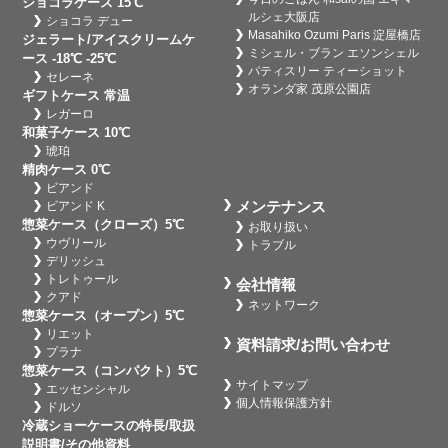
ショコラケース 15℃
ルシェ大阪店
ショコラ デュー
Masahiko Ozumi Paris 淀屋橋店
ジェラート/アイスクリームケ
ミシェル・ブラン エソンシェル
ース -18℃ -25℃
パティスリー ティーショット
セレーネ
オランダ家 茂原公園店
ギフトケース 常温
レガーロ
和菓子ケース 10℃
琥珀
精肉ケース 0℃
ビアンド
メンテナンス
ビアンド K
惣菜ケース（クローズ）5℃
お取り扱い
ウヴリール
トラブル
デリッシュ
トレトゥール
会社情報
クアド
ネットワーク
惣菜ケース（オープン）5℃
リエット
資料請求/お問い合わせ
プラナ
惣菜ケース（コンパクト）5℃
サイトマップ
エッセンシャル
個人情報保護方針
ドルソ
冷蔵ショーケースの特長/取扱
説明書/その他資料